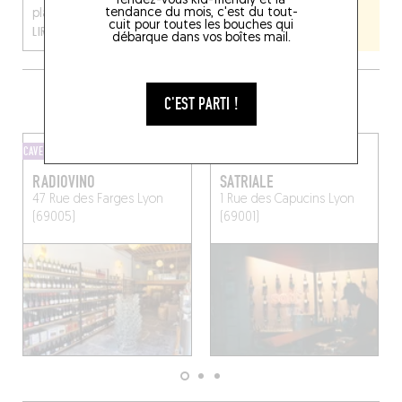
rendez-vous kid-friendly et la
tendance du mois, c'est du tout-
plateau les champa...
cuit pour toutes les bouches qui
LIRE LA SUITE
débarque dans vos boîtes mail.
PLUS DE CAVES TOUT PRÈS
C'EST PARTI !
CAVE
CAVE
RADIOVINO
SATRIALE
47 Rue des Farges
Lyon
1 Rue des Capucins
Lyon
(69005)
(69001)