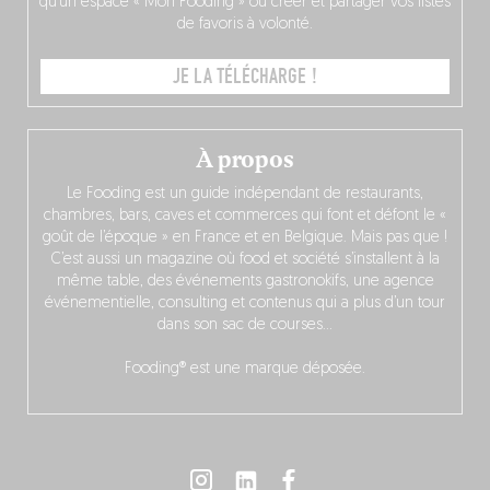
qu’un espace « Mon Fooding » où créer et partager vos listes
de favoris à volonté.
JE LA TÉLÉCHARGE !
À propos
Le Fooding est un guide indépendant de restaurants,
chambres, bars, caves et commerces qui font et défont le «
goût de l’époque » en France et en Belgique. Mais pas que !
C’est aussi un magazine où food et société s’installent à la
même table, des événements gastronokifs, une agence
événementielle, consulting et contenus qui a plus d’un tour
dans son sac de courses…
Fooding® est une marque déposée.