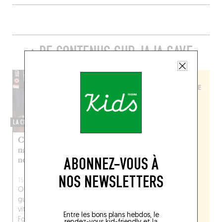
+ DE CONTENUS SUR JAJA CAVE
LA CRÈME DE LA CRÈME
Champagnes et pet’
nat’ : la sélection de
ABONNEZ-VOUS À
nos cavistes préf’ !
NOS NEWSLETTERS
15 DÉC. 2021
Oubliez les étiquettes
guindées et les médailles
vite distribuées : le
Entre les bons plans hebdos, le
Fooding vous sert sur un