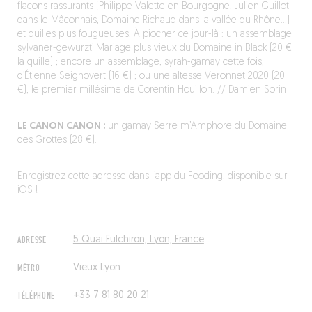
flacons rassurants (Philippe Valette en Bourgogne, Julien Guillot
dans le Mâconnais, Domaine Richaud dans la vallée du Rhône…)
et quilles plus fougueuses. À piocher ce jour-là : un assemblage
sylvaner-gewurzt’ Mariage plus vieux du Domaine in Black (20 €
la quille) ; encore un assemblage, syrah-gamay cette fois,
d’Étienne Seignovert (16 €) ; ou une altesse Veronnet 2020 (20
€), le premier millésime de Corentin Houillon. // Damien Sorin
LE CANON CANON :
un gamay Serre m’Amphore du Domaine
des Grottes (28 €).
Enregistrez cette adresse dans l’app du Fooding,
disponible sur
iOS !
ADRESSE
5 Quai Fulchiron, Lyon, France
MÉTRO
Vieux Lyon
TÉLÉPHONE
+33 7 81 80 20 21