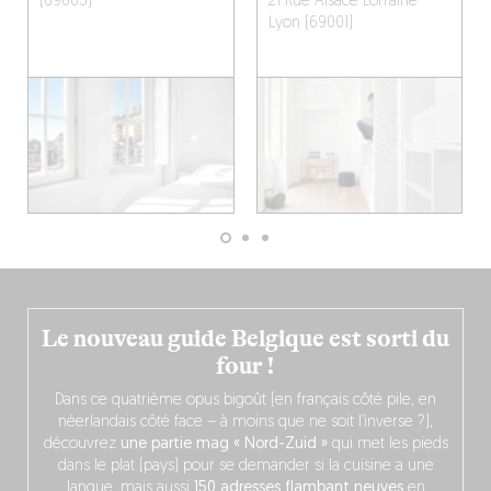
(69005)
21 Rue Alsace Lorraine
Lyon (69001)
Le nouveau guide Belgique est sorti du
four !
Dans ce quatrième opus bigoût (en français côté pile, en
néerlandais côté face – à moins que ne soit l’inverse ?),
découvrez
une partie mag « Nord-Zuid »
qui met les pieds
dans le plat (pays) pour se demander si la cuisine a une
langue, mais aussi
150 adresses flambant neuves
en