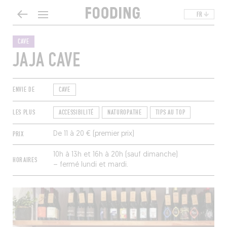
FR
CAVE
JAJA CAVE
ENVIE DE
CAVE
LES PLUS
ACCESSIBILITÉ
NATUROPATHE
TIPS AU TOP
PRIX
De 11 à 20 € (premier prix)
10h à 13h et 16h à 20h (sauf dimanche)
HORAIRES
– fermé lundi et mardi.