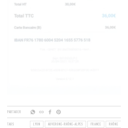
PARTAGER
TAGS
LYON
AUVERGNE-RHÔNE-ALPES
FRANCE
RHÔNE
6