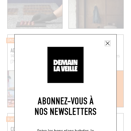
ÉPICERIE
BOULANGERIE
ADRIANA & MARGOT
GRAIN
14 Rue des Goncourt
Paris
Rue Lesbroussart 27
Ixelles
(75011)
(1050)
ABONNEZ-VOUS À
NOS NEWSLETTERS
GLACIER
FROMAGERIE
CONES
FROM COMPTOIR