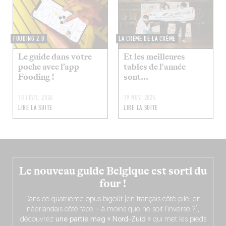
FOODING 2.0
LA CRÈME DE LA CRÈME
Le guide dans votre
Et les meilleures
poche avec l’app
tables de l'année
Fooding !
sont...
10 FÉVR. 2026
19 NOV. 2025
LIRE LA SUITE
LIRE LA SUITE
Le nouveau guide Belgique est sorti du
four !
Dans ce quatrième opus bigoût (en français côté pile, en
néerlandais côté face – à moins que ne soit l’inverse ?),
découvrez
une partie mag « Nord-Zuid »
qui met les pieds