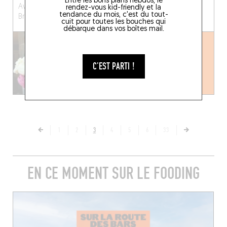
Entre les bons plans hebdos, le
Av. de l'Hippodrome 59
Chau. de Charleroi 136
rendez-vous kid-friendly et la
tendance du mois, c'est du tout-
Bruxelles (1050)
Bruxelles (1060)
cuit pour toutes les bouches qui
débarque dans vos boîtes mail.
C'EST PARTI !
1
2
3
4
5
6
33
EN CE MOMENT SUR LE FOODING