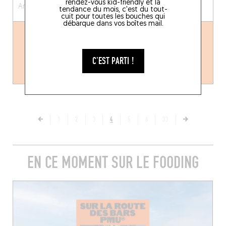
rendez-vous kid-friendly et la
Anvers (2018)
Etterbeek (1040)
tendance du mois, c'est du tout-
cuit pour toutes les bouches qui
débarque dans vos boîtes mail.
C'EST PARTI !
1
2
3
4
5
6
33
EN CE MOMENT SUR LE FOODING