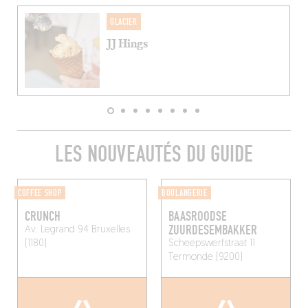
GLACIER
JJ Hings
LES NOUVEAUTÉS DU GUIDE
COFFEE SHOP
BOULANGERIE
CRUNCH
BAASROODSE
ZUURDESEMBAKKER
Av. Legrand 94
Bruxelles
(1180)
Scheepswerfstraat 11
Termonde (9200)