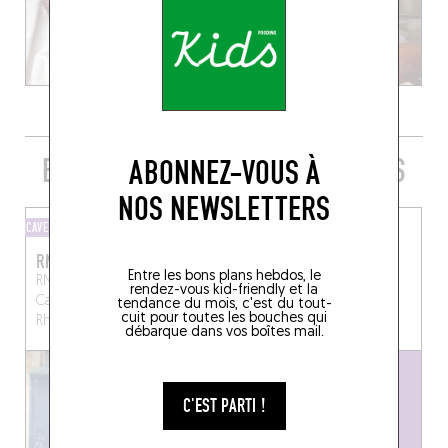
EMBARQUER SA QUILLE TOUT PRÈS
ABONNEZ-VOUS À
NOS NEWSLETTERS
CAVE
CAVE
RN7 VINS
LA CAVE D'EYMET
Entre les bons plans hebdos, le
RN7 - Vins Fins et de
23 Pl. Gambetta
Eymet
rendez-vous kid-friendly et la
Caractère de la Vallée du
(24500)
tendance du mois, c'est du tout-
cuit pour toutes les bouches qui
Rhône
Bordeaux (33000)
débarque dans vos boîtes mail.
C'EST PARTI !