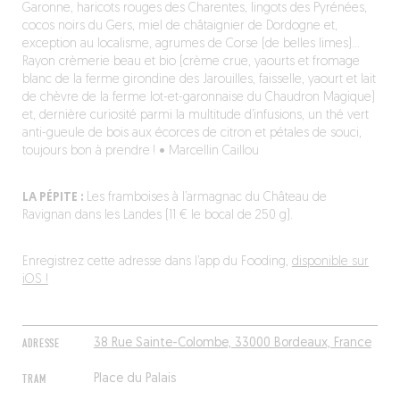
Garonne, haricots rouges des Charentes, lingots des Pyrénées,
cocos noirs du Gers, miel de châtaignier de Dordogne et,
exception au localisme, agrumes de Corse (de belles limes)…
Rayon crèmerie beau et bio (crème crue, yaourts et fromage
blanc de la ferme girondine des Jarouilles, faisselle, yaourt et lait
de chèvre de la ferme lot-et-garonnaise du Chaudron Magique)
et, dernière curiosité parmi la multitude d’infusions, un thé vert
anti-gueule de bois aux écorces de citron et pétales de souci,
toujours bon à prendre ! • Marcellin Caillou
LA PÉPITE :
Les framboises à l’armagnac du Château de
Ravignan dans les Landes (11 € le bocal de 250 g).
Enregistrez cette adresse dans l’app du Fooding,
disponible sur
iOS !
ADRESSE
38 Rue Sainte-Colombe, 33000 Bordeaux, France
TRAM
Place du Palais