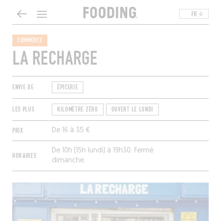
FR
COMMERCE
LA RECHARGE
ENVIE DE
ÉPICERIE
LES PLUS
KILOMÈTRE ZÉRO
OUVERT LE LUNDI
PRIX
De 16 à 35 €
De 10h (15h lundi) à 19h30. Fermé
HORAIRES
dimanche.