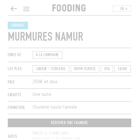
FR
CHAMBRE
MURMURES NAMUR
ENVIE DE
À LA CAMPAGNE
LES PLUS
JARDIN / TERRASSE
ROOM SERVICE
SPA
CALME
D
PRIX
250€ et plus
CAPACITÉ
Une suite
FERMETURE
Ouverte toute l'année
RÉSERVER UNE CHAMBRE
PUBLIÉ LE
6 AVRIL 2024
DATES