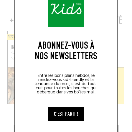
+ DE TABLES DE GENRE À PROXIMITÉ
PIZZA
CUISINE D'AUTEUR
ABONNEZ-VOUS À
INCORRECT
PARTAGE
NOS NEWSLETTERS
Rue Haute Marcelle 35
18 Rue des Fossés Fleuris
Namur (5000)
Namur (5000)
Entre les bons plans hebdos, le
rendez-vous kid-friendly et la
tendance du mois, c'est du tout-
cuit pour toutes les bouches qui
débarque dans vos boîtes mail.
C'EST PARTI !
PRENDRE UN VERRE DANS LE COIN