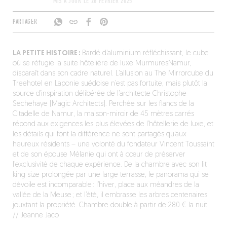
MIS À JOUR LE
26 FÉVRIER 2025
PARTAGER
LA PETITE HISTOIRE :
Bardé d’aluminium réfléchissant, le cube
où se réfugie la suite hôtelière de luxe MurmuresNamur,
disparaît dans son cadre naturel. L’allusion au The Mirrorcube du
Treehotel en Laponie suédoise n’est pas fortuite, mais plutôt la
source d’inspiration délibérée de l’architecte Christophe
Sechehaye (Magic Architects). Perchée sur les flancs de la
Citadelle de Namur, la maison-miroir de 45 mètres carrés
répond aux exigences les plus élevées de l’hôtellerie de luxe, et
les détails qui font la différence ne sont partagés qu’aux
heureux résidents – une volonté du fondateur Vincent Toussaint
et de son épouse Mélanie qui ont à cœur de préserver
l’exclusivité de chaque expérience. De la chambre avec son lit
king size prolongée par une large terrasse, le panorama qui se
dévoile est incomparable : l’hiver, place aux méandres de la
vallée de la Meuse ; et l’été, il embrasse les arbres centenaires
jouxtant la propriété. Chambre double à partir de 280 € la nuit.
// Jeanne Jaco