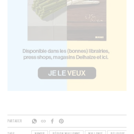
PARTAGER
TAGS
NAMUR
RÉGION WALLONNE
WALLONIE
BELGIQUE