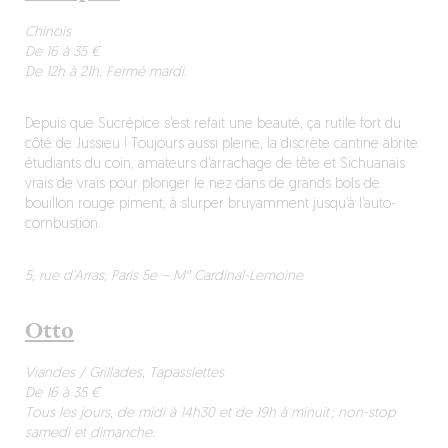
Chinois
De 16 à 35 €
De 12h à 21h. Fermé mardi.
Depuis que Sucrépice s’est refait une beauté, ça rutile fort du
côté de Jussieu ! Toujours aussi pleine, la discrète cantine abrite
étudiants du coin, amateurs d’arrachage de tête et Sichuanais
vrais de vrais pour plonger le nez dans de grands bols de
bouillon rouge piment, à slurper bruyamment jusqu’à l’auto-
combustion.
5, rue d’Arras, Paris 5e – M° Cardinal-Lemoine
Otto
Viandes / Grillades, Tapassiettes
De 16 à 35 €
Tous les jours, de midi à 14h30 et de 19h à minuit ; non-stop
samedi et dimanche.