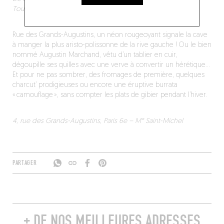
Tous les jours, de 17h à 22h.
Rue des Grands-Augustins, un néon rougeoyant signale la cave
à manger la plus aristo-polissonne de la rive gauche ! Ou le bien
nommé Augustin Marchand, vêtu d’un tablier en cuir,
dégoupille ses quilles avec une verve à convertir un hérétique…
Et pour ne pas sombrer, des fromages de première, quelques
charcut’ prodigieuses ou encore une éruptive burrata
« camouflage », sans compter les plats de gibier pendant l’hiver.
4, rue des Grands-Augustins, Paris 6e – M° Saint-Michel
PARTAGER
+ DE NOS MEILLEURES ADRESSES