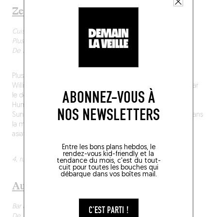
Ze kitchen Galerie
Cuisine d’auteur, Asiatique
Plus de 51 €
De 12h15 à 13h45 et de 19h à 21h. Fermé samedi et dimanche.
Plus de vingt ans déjà qu’à l’enseigne de Ze Kitchen Galerie,
William Ledeuil épate la sienne dans ce loft-atelier meublé par
ABONNEZ-VOUS À
le designer Léopold Gest et rythmé par les toiles de Daniel
Humair. Là, le duo de jeunes chefs tirés de la brigade, Martin
NOS NEWSLETTERS
Sunder et Jules Madueno, dirige un orchestre cosmopolite sans
la moindre fausse note, interprétant sans relâche la partition
asiatisante du maître.
Entre les bons plans hebdos, le
rendez-vous kid-friendly et la
4, rue des Grands-Augustins, Paris 6e – M° Saint-Michel
tendance du mois, c'est du tout-
cuit pour toutes les bouches qui
débarque dans vos boîtes mail.
Augustin Marchand d’Vins
Bar à vins / Cave à manger
C'EST PARTI !
De 36 à 50 €