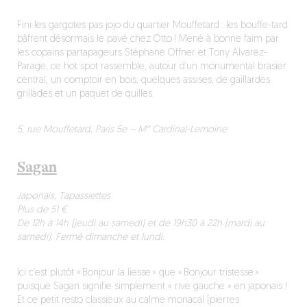
Fini les gargotes pas jojo du quartier Mouffetard : les bouffe-tard
bâfrent désormais le pavé chez Otto ! Mené à bonne faim par
les copains partapageurs Stéphane Offner et Tony Alvarez-
Parage, ce hot spot rassemble, autour d’un monumental brasier
central, un comptoir en bois, quelques assises, de gaillardes
grillades et un paquet de quilles.
5, rue Mouffetard, Paris 5e – M° Cardinal-Lemoine
Sagan
Japonais, Tapassiettes
Plus de 51 €
De 12h à 14h (jeudi au samedi) et de 19h30 à 22h (mardi au
samedi). Fermé dimanche et lundi.
Ici c’est plutôt « Bonjour la liesse » que « Bonjour tristesse »
puisque Sagan signifie simplement « rive gauche » en japonais !
Et ce petit resto classieux au calme monacal (pierres