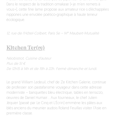
Dans le respect de la tradition omakase (« je m’en remets à
vous »), cette fine lame propose aux amateur·rice·s d’échappées
nippones une envolée poético-graphique à haute teneur
écologique.
12, rue de l’Hôtel-Colbert, Paris 5e – M° Maubert-Mutualité
Kitchen Ter(re)
Néobistrot, Cuisine d’auteur
Plus de 51 €
De 12h15 à 14h et de 19h à 22h. Fermé dimanche et lundi.
Le grand William Ledeuil, chef de Ze Kitchen Galerie, continue
de professer son pastafarisme voyageur dans cette adresse
moderniste – banquettes bleu électrique, tables en terrazzo,
œuvres de Daniel Humair… Aux fourneaux, le chef Julien
Jéquier (passé par Le Cinq et L’Écrin) emmène les pâtes aux
blés anciens du meunier audois Roland Feuillas visiter l’Asie en
première classe.