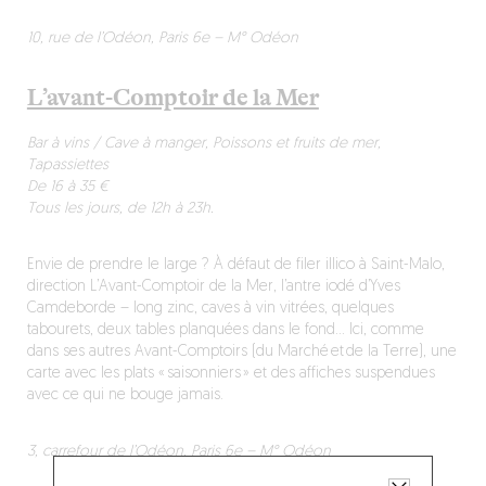
10, rue de l’Odéon, Paris 6e – M° Odéon
L’avant-Comptoir de la Mer
Bar à vins / Cave à manger, Poissons et fruits de mer,
Tapassiettes
De 16 à 35 €
Tous les jours, de 12h à 23h.
Envie de prendre le large ? À défaut de filer illico à Saint-Malo,
direction L’Avant-Comptoir de la Mer, l’antre iodé d’Yves
Camdeborde – long zinc, caves à vin vitrées, quelques
tabourets, deux tables planquées dans le fond… Ici, comme
dans ses autres Avant-Comptoirs (du Marché et de la Terre), une
carte avec les plats « saisonniers » et des affiches suspendues
avec ce qui ne bouge jamais.
3, carrefour de l’Odéon, Paris 6e – M° Odéon