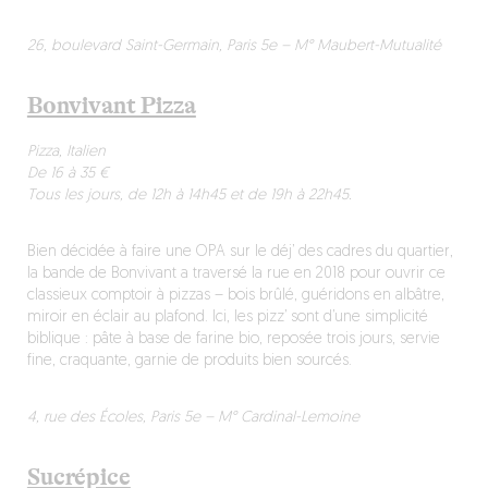
26, boulevard Saint-Germain, Paris 5e – M° Maubert-Mutualité
Bonvivant Pizza
Pizza, Italien
De 16 à 35 €
Tous les jours, de 12h à 14h45 et de 19h à 22h45.
Bien décidée à faire une OPA sur le déj’ des cadres du quartier,
la bande de Bonvivant a traversé la rue en 2018 pour ouvrir ce
classieux comptoir à pizzas – bois brûlé, guéridons en albâtre,
miroir en éclair au plafond. Ici, les pizz’ sont d’une simplicité
biblique : pâte à base de farine bio, reposée trois jours, servie
fine, craquante, garnie de produits bien sourcés.
4, rue des Écoles, Paris 5e – M° Cardinal-Lemoine
Sucrépice