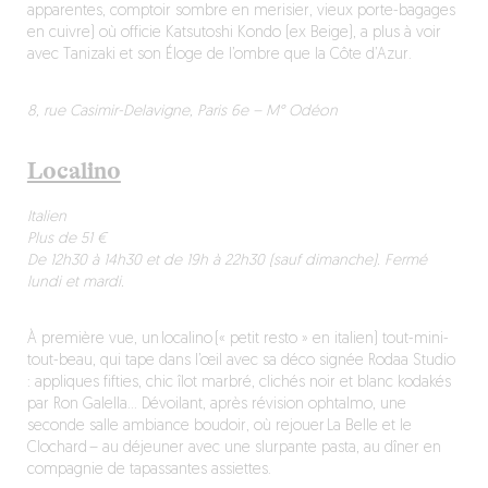
apparentes, comptoir sombre en merisier, vieux porte-bagages
en cuivre) où officie Katsutoshi Kondo (ex Beige), a plus à voir
avec Tanizaki et son Éloge de l’ombre que la Côte d’Azur.
8, rue Casimir-Delavigne, Paris 6e – M° Odéon
Localino
Italien
Plus de 51 €
De 12h30 à 14h30 et de 19h à 22h30 (sauf dimanche). Fermé
lundi et mardi.
À première vue, un localino (« petit resto » en italien) tout-mini-
tout-beau, qui tape dans l’œil avec sa déco signée Rodaa Studio
: appliques fifties, chic îlot marbré, clichés noir et blanc kodakés
par Ron Galella… Dévoilant, après révision ophtalmo, une
seconde salle ambiance boudoir, où rejouer La Belle et le
Clochard – au déjeuner avec une slurpante pasta, au dîner en
compagnie de tapassantes assiettes.