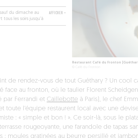
(sauf du dimache au
AFFICHER +
t tous les soirs jusqu’à
samedi et dimanche.
Restaurant Café du Fronton (Guéthar
© Café du Fronton
int de rendez-vous de tout Guéthary ? Un cool c
é face au fronton, où le taulier Florent Scheidgen
é par Ferrandi et
Caillebotte
à Paris), le chef Em
et toute l’équipe restaurent local avec une devis
iste : « simple et bon ! ». Ce soir-là, sous le plat
 terrasse rougeoyante, une farandole de tapas sa
is : moules gratinées au beurre persillé et jambo