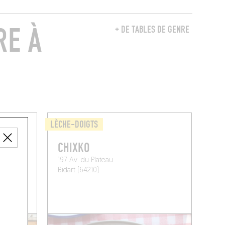
RE À
+ DE TABLES DE GENRE
LÈCHE-DOIGTS
CHIXKO
197 Av. du Plateau
Bidart (64210)
NE TABLE