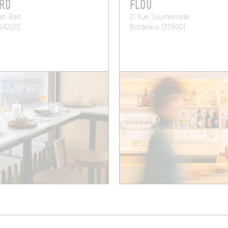
RD
FLOU
an Bart
21 Rue Saumenude
(64200)
Bordeaux (33800)