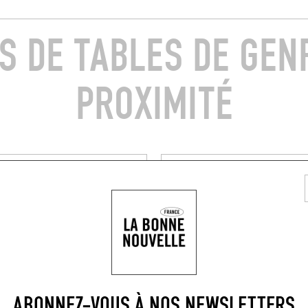
S DE TABLES DE GEN
PROXIMITÉ
CUISINE D'AUTEUR
FÉ D’EN BAS
EZKIA
l'Église
6 Av. de la Grande Plage
4210)
Bidart (64210)
RÉSERVER U
ABONNEZ-VOUS À NOS NEWSLETTERS