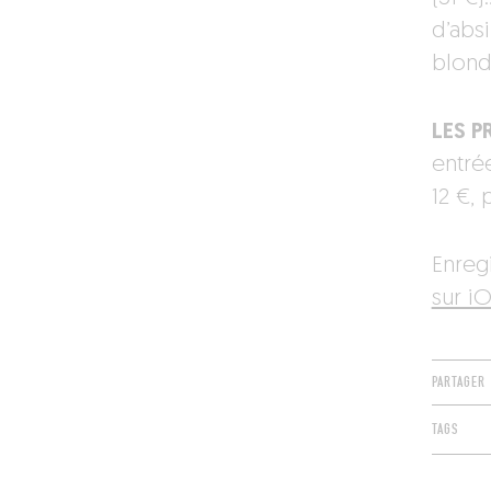
d’abs
blonde
LES PR
entrée
12 €, 
Enreg
sur iO
PARTAGER
TAGS