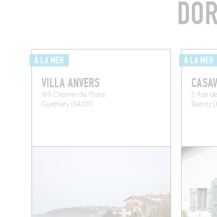
DOR
À LA MER
À LA MER
VILLA ANVERS
CASAV
160 Chemin du Phare
5 Rue de
Guéthary (64210)
Biarritz 