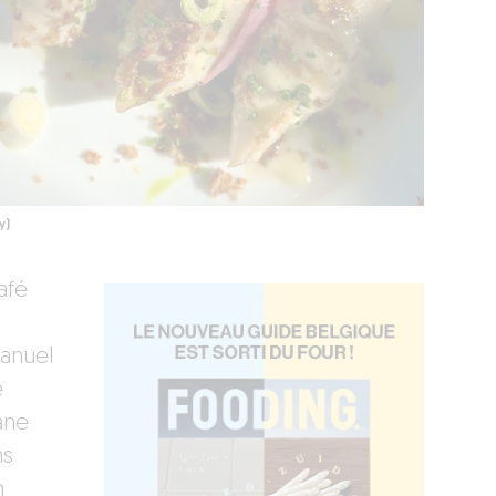
y)
afé
manuel
e
ane
ns
n