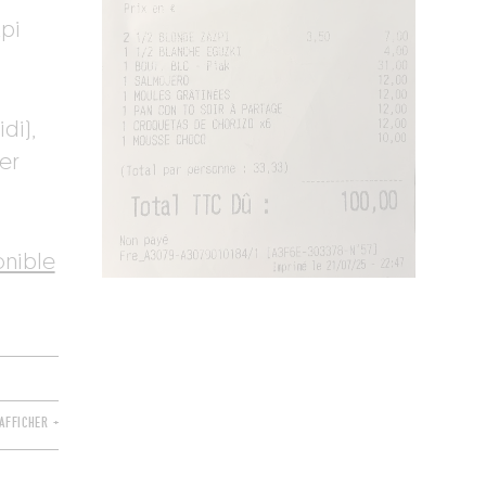
zpi
di),
ger
onible
AFFICHER +