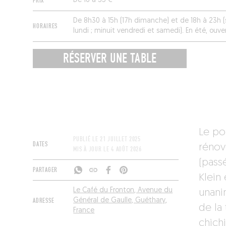
PRIX
De 16 à 35 €
De 8h30 à 15h (17h dimanche) et de 18h à 23h 
HORAIRES
lundi ; minuit vendredi et samedi). En été, ouver
23h (1h vendredi et samedi), et en continu le 
RÉSERVER UNE TABLE
Le po
PUBLIÉ LE
21 JUILLET 2025
DATES
rénov
MIS À JOUR LE
4 AOÛT 2026
(pass
PARTAGER
Klein 
Le Café du Fronton, Avenue du
unanim
ADRESSE
Général de Gaulle, Guéthary,
de la
France
chich