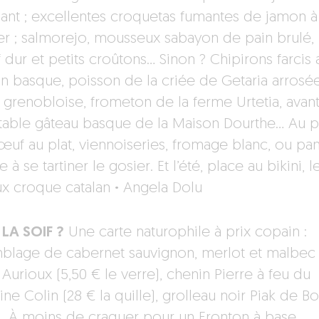
ant ; excellentes croquetas fumantes de jamon à
er ; salmorejo, mousseux sabayon de pain brulé, 
 dur et petits croûtons… Sinon ? Chipirons farcis 
n basque, poisson de la criée de Getaria arrosé
 grenobloise, frometon de la ferme Urtetia, avan
vitable gâteau basque de la Maison Dourthe… Au pe
: œuf au plat, viennoiseries, fromage blanc, ou pa
 à se tartiner le gosier. Et l’été, place au bikini, l
x croque catalan
·
Angela Dolu
LA SOIF ?
Une carte naturophile à prix copain :
blage de cabernet sauvignon, merlot et malbec
 Aurioux (5,50 € le verre), chenin Pierre à feu du
e Colin (28 € la quille), grolleau noir Piak de B
)… À moins de craquer pour un Fronton à base