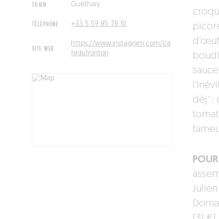
TRAIN
Guéthary
croqu
TÉLÉPHONE
+33 5 59 85 78 10
picor
d’œuf
https://www.instagram.com/ca
SITE WEB
fedufronton
boudi
sauce
l’iné
déj’ 
tomate
fameu
POUR 
assem
Julien
Domain
(31 €