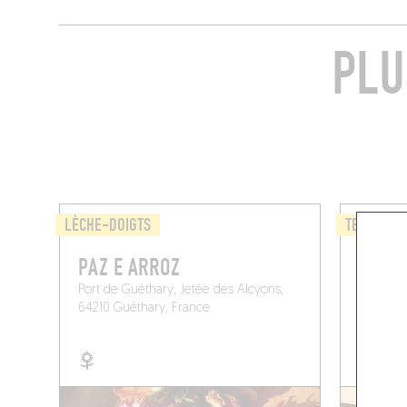
PLU
LÈCHE-DOIGTS
TERROIR
PAZ E ARROZ
LE CA
Port de Guéthary, Jetée des Alcyons,
4 Rue de 
64210 Guéthary, France
Bidart (6