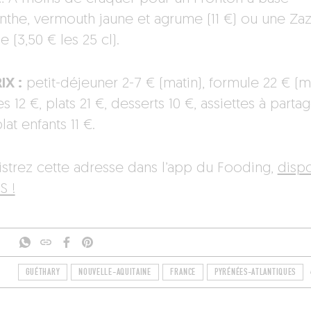
inthe, vermouth jaune et agrume (11 €) ou une Za
 (3,50 € les 25 cl).
IX :
petit-déjeuner 2-7 € (matin), formule 22 € (mi
s 12 €, plats 21 €, desserts 10 €, assiettes à parta
plat enfants 11 €.
istrez cette adresse dans l’app du Fooding,
disp
S !
GUÉTHARY
NOUVELLE-AQUITAINE
FRANCE
PYRÉNÉES-ATLANTIQUES