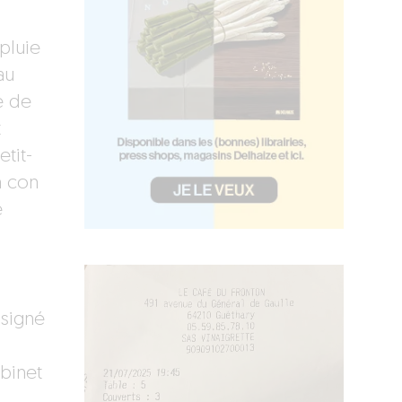
pluie
au
e de
t
tit-
n con
e
 signé
obinet