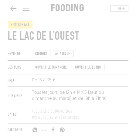
FR
RESTAURANT
LE LAC DE L’OUEST
ENVIE DE
CHINOIS
ASIATIQUE
LES PLUS
OUVERT LE DIMANCHE
OUVERT LE LUNDI
PRIX
De 16 à 35 €
Tous les jours, de 12h à 14h15 (sauf du
HORAIRES
dimanche au mardi) et de 18h à 21h40.
PUBLIÉ LE
3 OCTOBRE 2025
DATES
MIS À JOUR LE
25 FÉVRIER 2026
PARTAGER