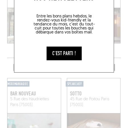
Entre les bons plans hebdos, le
rendez-vous kid-friendly et la
tendance du mois, c'est du tout-
cuit pour toutes les bouches qui
débarque dans vos boîtes mail.
C'EST PARTI !
PRENDRE UN VERRE DANS LE COIN
MIXOMANIAQUE
SPEAKEASY
BAR NOUVEAU
SOTTO
5 Rue des Haudriettes
45 Rue de Poitou
Paris
Paris (75003)
(75003)