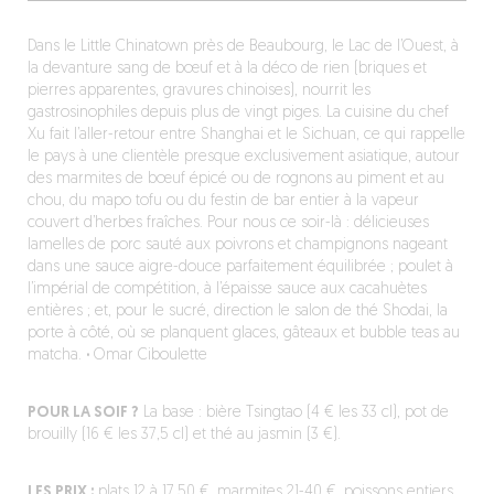
Dans le Little Chinatown près de Beaubourg, le Lac de l’Ouest, à
la devanture sang de bœuf et à la déco de rien (briques et
pierres apparentes, gravures chinoises), nourrit les
gastrosinophiles depuis plus de vingt piges. La cuisine du chef
Xu fait l’aller-retour entre Shanghai et le Sichuan, ce qui rappelle
le pays à une clientèle presque exclusivement asiatique, autour
des marmites de bœuf épicé ou de rognons au piment et au
chou, du mapo tofu ou du festin de bar entier à la vapeur
couvert d’herbes fraîches. Pour nous ce soir-là : délicieuses
lamelles de porc sauté aux poivrons et champignons nageant
dans une sauce aigre-douce parfaitement équilibrée ; poulet à
l’impérial de compétition, à l’épaisse sauce aux cacahuètes
entières ; et, pour le sucré, direction le salon de thé Shodai, la
porte à côté, où se planquent glaces, gâteaux et bubble teas au
matcha.
·
Omar Ciboulette
POUR LA SOIF ?
La base : bière Tsingtao (4 € les 33 cl), pot de
brouilly (16 € les 37,5 cl) et thé au jasmin (3 €).
LES PRIX :
plats 12 à 17,50 €, marmites 21-40 €, poissons entiers