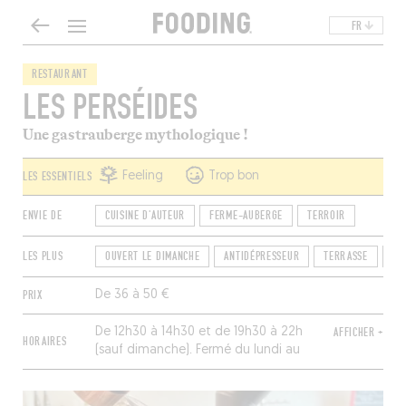
FR
RESTAURANT
LES PERSÉIDES
Une gastrauberge mythologique !
LES ESSENTIELS
Feeling
Trop bon
ENVIE DE
CUISINE D'AUTEUR
FERME-AUBERGE
TERROIR
LES PLUS
OUVERT LE DIMANCHE
ANTIDÉPRESSEUR
TERRASSE
13
PRIX
De 36 à 50 €
De 12h30 à 14h30 et de 19h30 à 22h
AFFICHER +
HORAIRES
(sauf dimanche). Fermé du lundi au
mercredi.