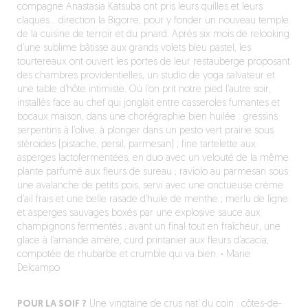
compagne Anastasia Katsuba ont pris leurs quilles et leurs
claques… direction la Bigorre, pour y fonder un nouveau temple
de la cuisine de terroir et du pinard. Après six mois de relooking
d’une sublime bâtisse aux grands volets bleu pastel, les
tourtereaux ont ouvert les portes de leur restauberge proposant
des chambres providentielles, un studio de yoga salvateur et
une table d’hôte intimiste. Où l’on prit notre pied l’autre soir,
installés face au chef qui jonglait entre casseroles fumantes et
bocaux maison, dans une chorégraphie bien huilée : gressins
serpentins à l’olive, à plonger dans un pesto vert prairie sous
stéroïdes (pistache, persil, parmesan) ; fine tartelette aux
asperges lactofermentées, en duo avec un velouté de la même
plante parfumé aux fleurs de sureau ; raviolo au parmesan sous
une avalanche de petits pois, servi avec une onctueuse crème
d’ail frais et une belle rasade d’huile de menthe ; merlu de ligne
et asperges sauvages boxés par une explosive sauce aux
champignons fermentés ; avant un final tout en fraîcheur, une
glace à l’amande amère, curd printanier aux fleurs d’acacia,
compotée de rhubarbe et crumble qui va bien.
·
Marie
Delcampo
POUR LA SOIF ?
Une vingtaine de crus nat’ du coin : côtes-de-