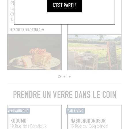
POPÔTE
L’ÉTABLE D'OSSAU
C'EST PARTI !
112 Rue de la
1 Chem. d'Ossau
Buzy
Chaudronnerie, 65000
(64260)
Tarbes, France
RÉSERVER UNE TABLE
PRENDRE UN VERRE DANS LE COIN
MIXOMANIAQUE
BAR À VINS
KODOMO
NABUCHODONOSOR
19 Rue des Paradoux
15 Rue du Coq d'Inde