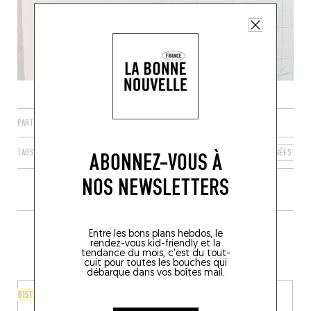
PARTAGER
TAGS
LÉZIGNAN
OCCITANIE
FRANCE
HAUTES-PYRÉNÉES
ABONNEZ-VOUS À
NOS NEWSLETTERS
PLUS DE TABLES DE GENRE À
Entre les bons plans hebdos, le
rendez-vous kid-friendly et la
PROXIMITÉ
tendance du mois, c'est du tout-
cuit pour toutes les bouches qui
débarque dans vos boîtes mail.
BISTROT
CUISINE D'AUTEUR