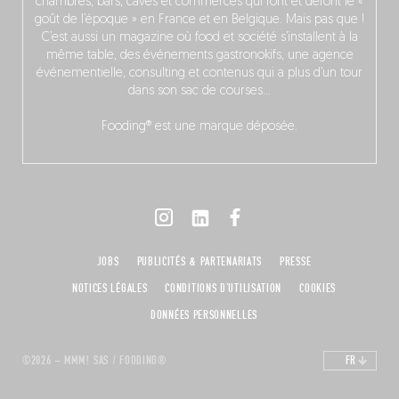
chambres, bars, caves et commerces qui font et défont le «
goût de l’époque » en France et en Belgique. Mais pas que !
C’est aussi un magazine où food et société s’installent à la
même table, des événements gastronokifs, une agence
événementielle, consulting et contenus qui a plus d’un tour
dans son sac de courses…
Fooding® est une marque déposée.
JOBS
PUBLICITÉS & PARTENARIATS
PRESSE
NOTICES LÉGALES
CONDITIONS D'UTILISATION
COOKIES
DONNÉES PERSONNELLES
©2026 – MMM! SAS / FOODING®
FR