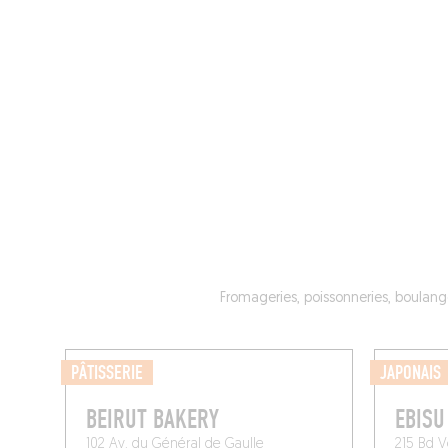
MAGAZINE
RESTAURANTS
CHAM
Fromageries, poissonneries, boulange
PÂTISSERIE
JAPONAIS
BEIRUT BAKERY
EBISU
102 Av. du Général de Gaulle
215 Bd V