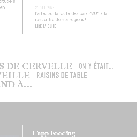
titude à
 en
21 OCT. 2025
r
Partez sur la route des bars PMU® à la
rencontre de nos régions !
LIRE LA SUITE
US DE CERVELLE
ON Y ÉTAIT...
VEILLE
RAISINS DE TABLE
D À...
L’app Fooding