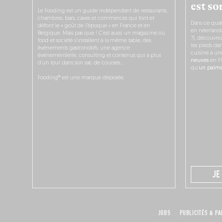
est sor
Le Fooding est un guide indépendant de restaurants,
chambres, bars, caves et commerces qui font et
Dans ce quat
défont le « goût de l’époque » en France et en
en néerlandai
Belgique. Mais pas que ! C’est aussi un magazine où
?), découvr
food et société s’installent à la même table, des
les pieds dan
événements gastronokifs, une agence
cuisine a un
événementielle, consulting et contenus qui a plus
neuves
en Fl
d’un tour dans son sac de courses…
qu’
un palmar
Fooding® est une marque déposée.
JE
JOBS
PUBLICITÉS & PA