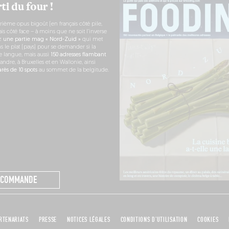
ti du four !
rième opus bigoût (en français côté pile,
s côté face – à moins que ne soit l’inverse
ez
une partie mag « Nord-Zuid »
qui met
s le plat (pays) pour se demander si la
e langue, mais aussi
150 adresses flambant
andre, à Bruxelles et en Wallonie, ainsi
ès de 10 spots
au sommet de la belgitude.
 COMMANDE
RTENARIATS
PRESSE
NOTICES LÉGALES
CONDITIONS D'UTILISATION
COOKIES