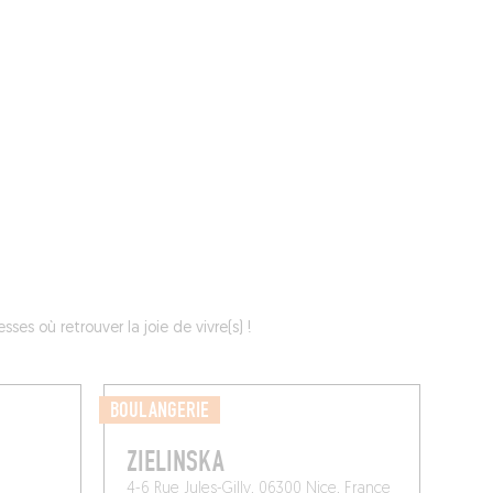
ÉVÉNEMENTS
BELGIQUE
Kids
es où retrouver la joie de vivre(s) !
BOULANGERIE
ZIELINSKA
4-6 Rue Jules-Gilly, 06300 Nice, France