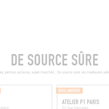
BRES
BARS
COMMERCES
CAVES
RECETTES
DE SOURCE SÛRE
s, petites surfaces, super marchés… De source sûre, les meilleures adress
BOULANGERIE
ATELIER P1 PARIS
oltaire
157 Rue Marcadet