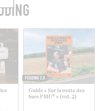
ODING
FOODING 2.0
bles
Guide « Sur la route des
bars PMU® » (vol. 2)