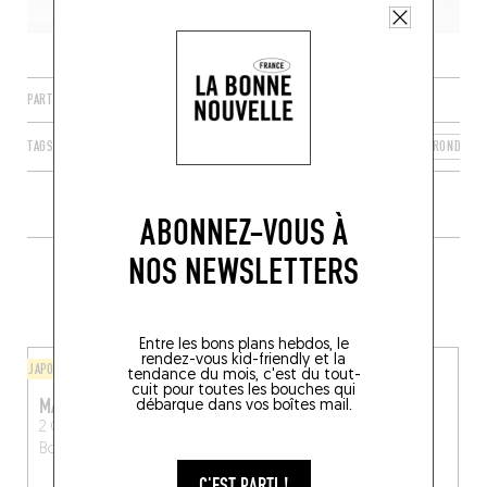
PARTAGER
TAGS
LIBOURNE
NOUVELLE-AQUITAINE
FRANCE
GIRONDE
ABONNEZ-VOUS À
NOS NEWSLETTERS
PLUS DE TABLES DE GENRE À
PROXIMITÉ
Entre les bons plans hebdos, le
rendez-vous kid-friendly et la
JAPONAIS
BAR À VINS / CAVE À MANGER
tendance du mois, c'est du tout-
cuit pour toutes les bouches qui
MAISON MUSUBI
LEVAIN LE VIN
débarque dans vos boîtes mail.
2 Quai des Queyries
75 Rue de la Rousselle
Bordeaux (33100)
Bordeaux (33000)
C'EST PARTI !