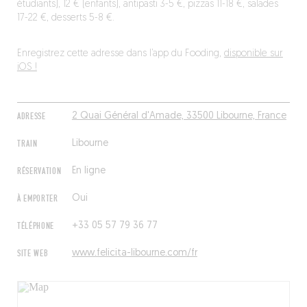
étudiants), 12 € (enfants), antipasti 3-5 €, pizzas 11-18 €, salades
17-22 €, desserts 5-8 €.
Enregistrez cette adresse dans l’app du Fooding,
disponible sur
iOS !
ADRESSE
2 Quai Général d'Amade, 33500 Libourne, France
TRAIN
Libourne
RÉSERVATION
En ligne
À EMPORTER
Oui
TÉLÉPHONE
+33 05 57 79 36 77
SITE WEB
www.felicita-libourne.com/fr