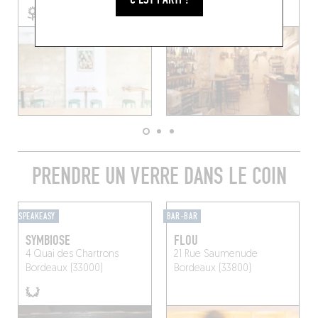
PRENDRE UN VERRE DANS LE COIN
SPEAKEASY
BAR-BAR
SYMBIOSE
FLOU
4 Quai des Chartrons
21 Rue Saumenude
Bordeaux (33000)
Bordeaux (33800)