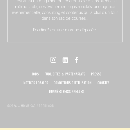
C’est aussi un magazine où food et société s’installent à la
même table, des événements gastronokifs, une agence
événementielle, consulting et contenus qui a plus d’un tour
dans son sac de courses…
Fooding® est une marque déposée.
JOBS
PUBLICITÉS & PARTENARIATS
PRESSE
NOTICES LÉGALES
CONDITIONS D'UTILISATION
COOKIES
DONNÉES PERSONNELLES
©2026 – MMM! SAS / FOODING®