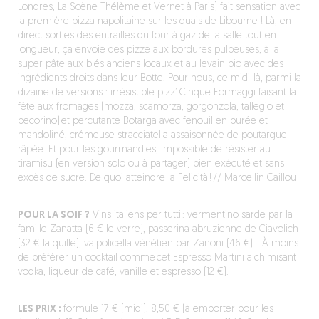
Londres, La Scène Thélème et Vernet à Paris) fait sensation avec
la première pizza napolitaine sur les quais de Libourne ! Là, en
direct sorties des entrailles du four à gaz de la salle tout en
longueur, ça envoie des pizze aux bordures pulpeuses, à la
super pâte aux blés anciens locaux et au levain bio avec des
ingrédients droits dans leur Botte. Pour nous, ce midi-là, parmi la
dizaine de versions : irrésistible pizz’ Cinque Formaggi faisant la
fête aux fromages (mozza, scamorza, gorgonzola, tallegio et
pecorino) et percutante Botarga avec fenouil en purée et
mandoliné, crémeuse stracciatella assaisonnée de poutargue
râpée. Et pour les gourmand·es, impossible de résister au
tiramisu (en version solo ou à partager) bien exécuté et sans
excès de sucre. De quoi atteindre la Felicità ! // Marcellin Caillou
POUR LA SOIF ?
Vins italiens per tutti : vermentino sarde par la
famille Zanatta (6 € le verre), passerina abruzienne de Ciavolich
(32 € la quille), valpolicella vénétien par Zanoni (46 €)… À moins
de préférer un cocktail comme cet Espresso Martini alchimisant
vodka, liqueur de café, vanille et espresso (12 €).
LES PRIX :
formule 17 € (midi), 8,50 € (à emporter pour les