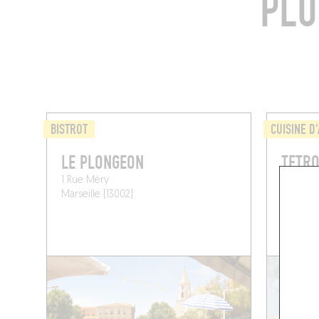
PLU
BISTROT
CUISINE D
LE PLONGEON
TETR
1 Rue Méry
36 Gran
Marseille (13002)
Marseill