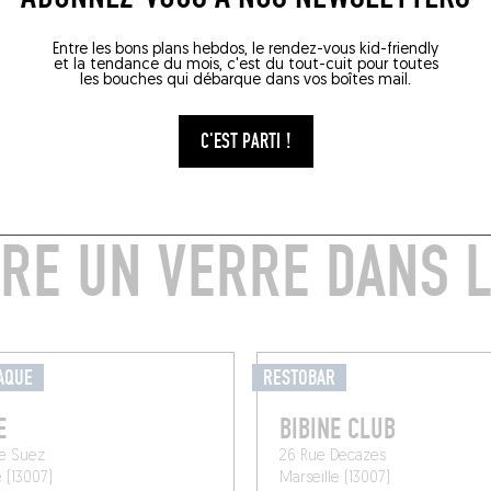
Entre les bons plans hebdos, le rendez-vous kid-friendly
et la tendance du mois, c'est du tout-cuit pour toutes
les bouches qui débarque dans vos boîtes mail.
C'EST PARTI !
RE UN VERRE DANS L
AQUE
RESTOBAR
E
BIBINE CLUB
de Suez
26 Rue Decazes
e (13007)
Marseille (13007)