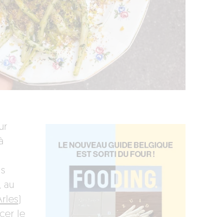
ur
à
is
, au
rles
)
cer le