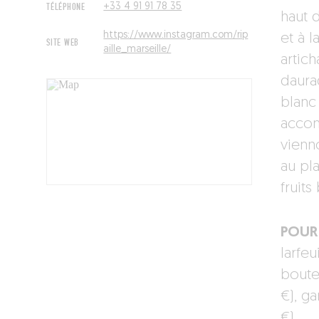
TÉLÉPHONE
+33 4 91 91 78 35
haut 
https://www.instagram.com/rip
et à l
SITE WEB
aille_marseille/
artic
daura
blanc
accom
vienn
au pla
fruits
POUR 
larfeu
boute
€), g
€)…