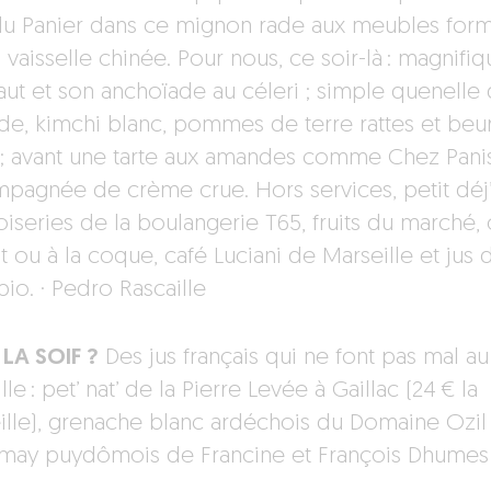
du Panier dans ce mignon rade aux meubles for
a vaisselle chinée. Pour nous, ce soir-là : magnifi
haut et son anchoïade au céleri ; simple quenelle
de, kimchi blanc, pommes de terre rattes et beu
 ; avant une tarte aux amandes comme Chez Pani
pagnée de crème crue. Hors services, petit déj
oiseries de la boulangerie T65, fruits du marché,
t ou à la coque, café Luciani de Marseille et jus 
 bio. · Pedro Rascaille
LA SOIF ?
Des jus français qui ne font pas mal au
ille : pet’ nat’ de la Pierre Levée à Gaillac (24 € la
ille), grenache blanc ardéchois du Domaine Ozil
amay puydômois de Francine et François Dhumes