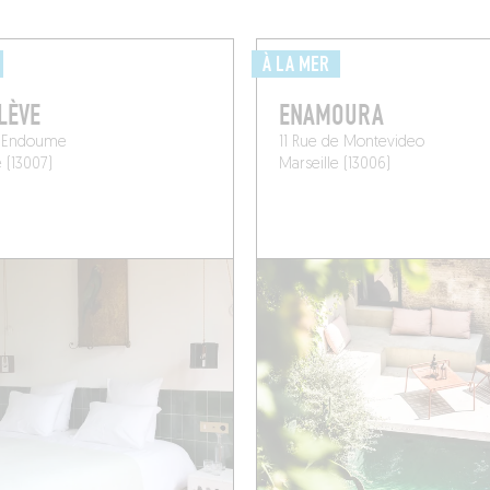
À LA MER
LÈVE
ENAMOURA
d'Endoume
11 Rue de Montevideo
e (13007)
Marseille (13006)