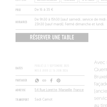
PRIX
De 16 à 35 €
De 9h30 à 15h30 (sauf samedi ; service de midi 
HORAIRES
23h30 (sauf mardi). Fermé dimanche et lundi.
RÉSERVER UNE TABLE
Avec s
PUBLIÉ LE
1 SEPTEMBRE 2025
DATES
Quent
MIS À JOUR LE
16 JUIN 2026
Bruxel
PARTAGER
façade
ADRESSE
54 Rue Lorette, Marseille, France
(anci
servic
TRANSPORT
Sadi Carnot
au ti