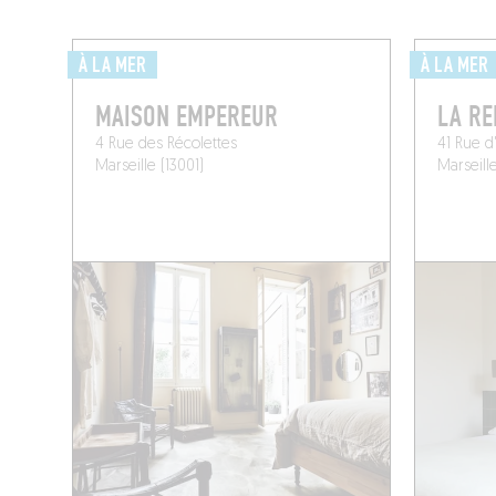
À LA MER
À LA MER
MAISON EMPEREUR
LA RE
4 Rue des Récolettes
41 Rue 
Marseille (13001)
Marseill