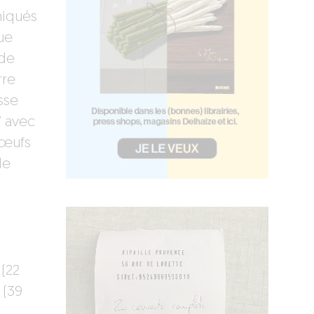
miqués
que
 de
rre
sse
’ avec
 œufs
de
 (22
 (39