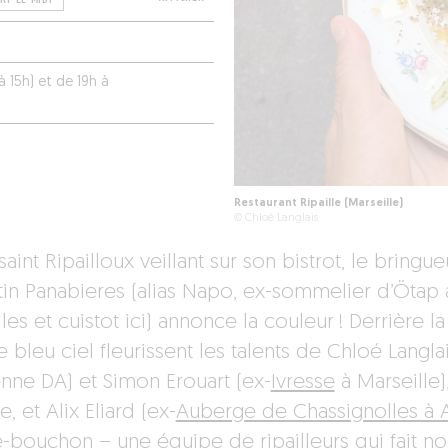
à 15h) et de 19h à
Restaurant Ripaille (Marseille)
© Chloé Langlais
aint Ripailloux veillant sur son bistrot, le bringue
in Panabieres (alias Napo, ex-sommelier d’Ötap 
les et cuistot ici) annonce la couleur ! Derrière la
 bleu ciel fleurissent les talents de Chloé Langla
enne DA) et Simon Erouart (ex-
Ivresse
à Marseille)
e, et Alix Eliard (ex-
Auberge de Chassignolles à A
re-bouchon – une équipe de ripailleurs qui fait no