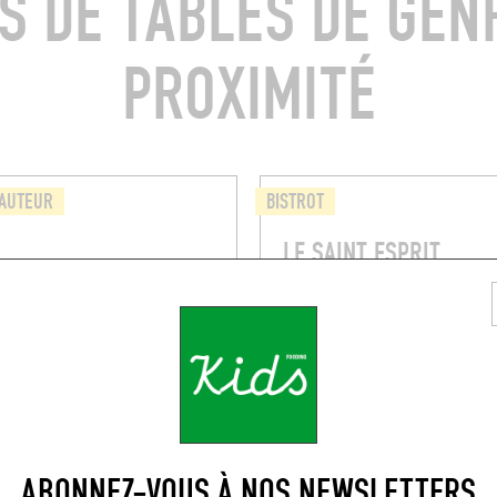
S DE TABLES DE GEN
PROXIMITÉ
'AUTEUR
BISTROT
O
LE SAINT ESPRIT
d Rue
16 Rue du Refuge
e (13002)
Marseille (13002)
RÉSERVER U
ABONNEZ-VOUS À NOS NEWSLETTERS