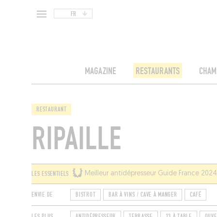
FR
MAGAZINE
RESTAURANTS
CHAM
RESTAURANT
RIPAILLE
LES ESSENTIELS
Meilleur antidépresseur Guide France 202
ENVIE DE
BISTROT
BAR À VINS / CAVE À MANGER
CAFÉ
LES PLUS
ANTIDÉPRESSEUR
TERRASSE
13 À TABLE
OUVE