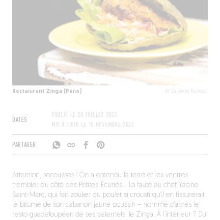
Restaiurant Zinga (Paris)
© Salomé Rateau
PUBLIÉ LE
20 JUILLET 2023
DATES
MIS À JOUR LE
15 NOVEMBRE 2023
PARTAGER
Attention, secousses ! On a entendu la terre et les ventres
trembler du côté des Petites-Écuries… La faute au chef Yacine
Saint-Marc, qui fait zouker du poulet si crousti qu’il en fissurerait
le bitume de son cabanon jaune poussin – nommé d’après le
resto guadeloupéen de ses paternels, le Zinga. À l’intérieur ? Du