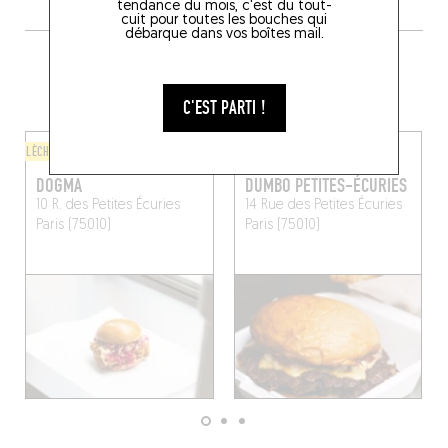
tendance du mois, c'est du tout-
cuit pour toutes les bouches qui
débarque dans vos boîtes mail.
PLUS DE TABLES DE GENRE À
PROXIMITÉ
C'EST PARTI !
LÈCHE-DOIGTS
LÈCHE-DOIGTS
DOGMA
DUMBO PETITES-ÉCURIES
10 R. des Petites Écuries
14 Rue des Petites Écuries
Paris (75010)
Paris (75010)