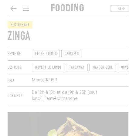
FR
RESTAURANT
ZINGA
ENVIE DE
LÈCHE-DOIGTS
CARIBÉEN
LES PLUS
OUVERT LE LUNDI
TAKEAWAY
MANGER SEUL
OUVERT L
PRIX
Moins de 15 €
De 12h à 15h et de 19h à 23h (sauf
HORAIRES
lundi). Fermé dimanche.