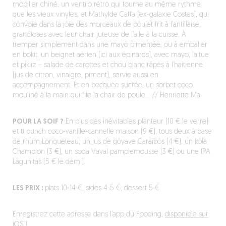
mobilier chiné, un ventilo rétro qui tourne au même rythme
que les vieux vinyles, et Mathylde Caffa (ex-galaxie Costes), qui
convoie dans la joie des morceaux de poulet frit à l’antillaise,
grandioses avec leur chair juteuse de l’aile à la cuisse. À
tremper simplement dans une mayo pimentée, ou à emballer
en bokit, un beignet aérien (ici aux épinards), avec mayo, laitue
et pikliz – salade de carottes et chou blanc râpés à l’haïtienne
(jus de citron, vinaigre, piment), servie aussi en
accompagnement. Et en becquée sucrée, un sorbet coco
mouliné à la main qui file la chair de poule… // Henriette Ma
POUR LA SOIF ?
En plus des inévitables planteur (10 € le verre)
et ti punch coco-vanille-cannelle maison (9 €), tous deux à base
de rhum Longueteau, un jus de goyave Caraïbos (4 €), un kola
Champion (3 €), un soda Vaval pamplemousse (3 €) ou une IPA
Lagunitas (5 € le demi).
LES PRIX :
plats 10-14 €, sides 4-5 €, dessert 5 €.
Enregistrez cette adresse dans l’app du Fooding,
disponible sur
iOS !