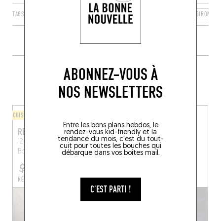
TAGS
LE BOUSCAT
NOUVELLE-AQUITAINE
FRANCE
GIRONDE
PLUS DE TABLES DE GENRE À
ABONNEZ-VOUS À
PROXIMITÉ
NOS NEWSLETTERS
CUISINE D'AUTEUR
LÈCHE-DOIGTS
Entre les bons plans hebdos, le
RESSOURCES
CAFÉ ÉRIU
rendez-vous kid-friendly et la
tendance du mois, c'est du tout-
126 Rue Fondaudège
119 Rue Fondaudège
cuit pour toutes les bouches qui
Bordeaux (33000)
Bordeaux (33000)
débarque dans vos boîtes mail.
RÉSERVER UNE TABLE
C'EST PARTI !