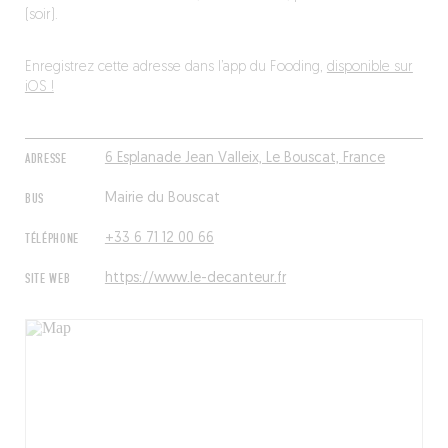
(soir).
Enregistrez cette adresse dans l’app du Fooding,
disponible sur
iOS !
ADRESSE
6 Esplanade Jean Valleix, Le Bouscat, France
BUS
Mairie du Bouscat
TÉLÉPHONE
+33 6 71 12 00 66
SITE WEB
https://www.le-decanteur.fr