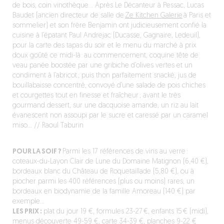
de bois, coin vinothèque… Après Le Décanteur à Pessac, Lucas
Baudet (ancien directeur de salle de
Ze Kitchen Galerie
à Paris et
sommelier) et son frère Benjamin ont judicieusement confié la
cuisine à l’épatant Paul Andrejac (Ducasse, Gagnaire, Ledeuil),
pour la carte des tapas du soir et le menu du marché à prix
doux goûté ce midi-là : au commencement, coquine tête de
veau panée boostée par une gribiche d’olives vertes et un
condiment à l’abricot ; puis thon parfaitement snacké, jus de
bouillabaisse concentré, convoyé d’une salade de pois chiches
et courgettes tout en finesse et fraîcheur ; avant le très
gourmand dessert, sur une dacquoise amande, un riz au lait
évanescent non assoupi par le sucre et caressé par un caramel
miso… // Raoul Taburin
POUR LA SOIF ?
Parmi les 17 références de vins au verre :
coteaux-du-Layon Clair de Lune du Domaine Matignon (6,40 €),
bordeaux blanc du Château de Roquetaillade (5,80 €), ou à
piocher parmi les 400 références (plus ou moins) rares, un
bordeaux en biodynamie de la famille Amoreau (140 €) par
exemple…
LES PRIX :
plat du jour 19 €, formules 23-27 €, enfants 15 € (midi),
menus découverte 49-59 €, carte 34-39 €, planches 9-22 €