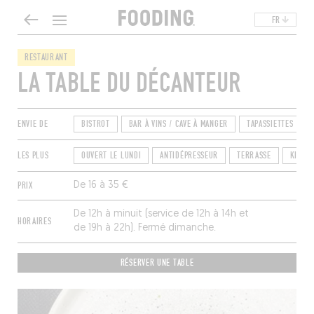
FR
RESTAURANT
LA TABLE DU DÉCANTEUR
ENVIE DE
BISTROT
BAR À VINS / CAVE À MANGER
TAPASSIETTES
LES PLUS
OUVERT LE LUNDI
ANTIDÉPRESSEUR
TERRASSE
KID-F
PRIX
De 16 à 35 €
De 12h à minuit (service de 12h à 14h et
HORAIRES
de 19h à 22h). Fermé dimanche.
RÉSERVER UNE TABLE